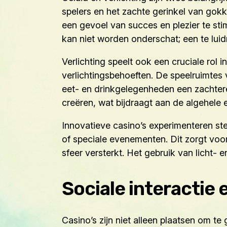
spelers en het zachte gerinkel van go
een gevoel van succes en plezier te st
kan niet worden onderschat; een te luid
Verlichting speelt ook een cruciale rol
verlichtingsbehoeften. De speelruimtes v
eet- en drinkgelegenheden een zachtere
creëren, wat bijdraagt aan de algehele e
Innovatieve casino’s experimenteren st
of speciale evenementen. Dit zorgt voor
sfeer versterkt. Het gebruik van licht
Sociale interactie 
Casino’s zijn niet alleen plaatsen om 