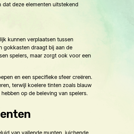
rm dat deze elementen uitstekend
ijk kunnen verplaatsen tussen
en gokkasten draagt bij aan de
ussen spelers, maar zorgt ook voor een
oepen en een specifieke sfeer creëren.
, terwijl koelere tinten zoals blauw
 hebben op de beleving van spelers.
menten
geluid van vallende munten, juichende