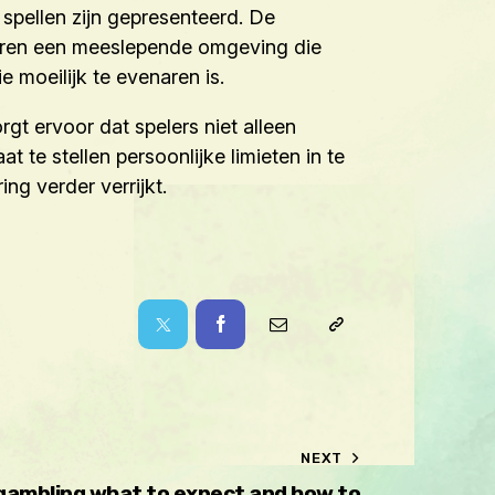
 spellen zijn gepresenteerd. De
eëren een meeslepende omgeving die
e moeilijk te evenaren is.
t ervoor dat spelers niet alleen
 te stellen persoonlijke limieten in te
ing verder verrijkt.
NEXT
 gambling what to expect and how to