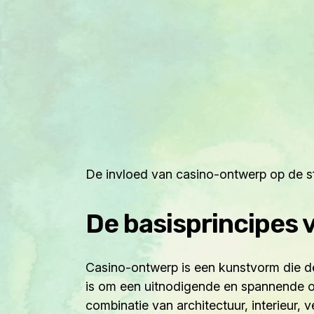
De invloed van casino-ontwerp op de sf
De basisprincipes
Casino-ontwerp is een kunstvorm die de
is om een uitnodigende en spannende om
combinatie van architectuur, interieur, 