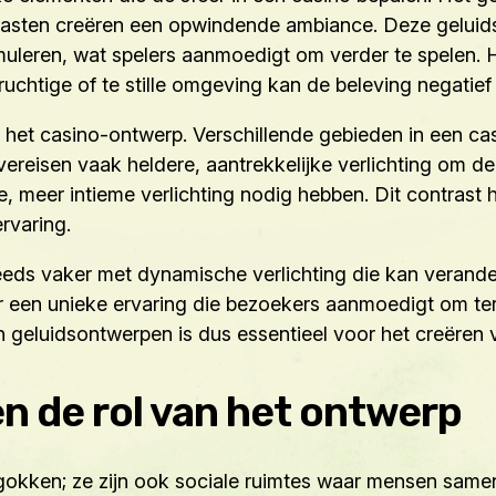
kkasten creëren een opwindende ambiance. Deze gelu
imuleren, wat spelers aanmoedigt om verder te spelen.
ruchtige of te stille omgeving kan de beleving negatief
 in het casino-ontwerp. Verschillende gebieden in een c
ereisen vaak heldere, aantrekkelijke verlichting om de 
, meer intieme verlichting nodig hebben. Dit contrast 
rvaring.
eeds vaker met dynamische verlichting die kan verander
 een unieke ervaring die bezoekers aanmoedigt om terug 
- en geluidsontwerpen is dus essentieel voor het creër
en de rol van het ontwerp
te gokken; ze zijn ook sociale ruimtes waar mensen sa