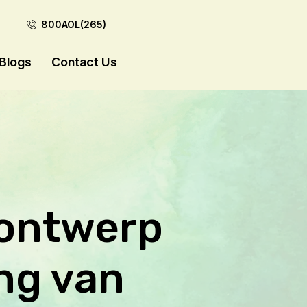
800AOL(265)
Blogs
Contact Us
-ontwerp
ing van