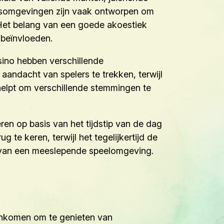
idsomgevingen zijn vaak ontworpen om
 Het belang van een goede akoestiek
 beïnvloeden.
asino hebben verschillende
aandacht van spelers te trekken, terwijl
helpt om verschillende stemmingen te
en op basis van het tijdstip van de dag
te keren, terwijl het tegelijkertijd de
en van een meeslepende speelomgeving.
menkomen om te genieten van