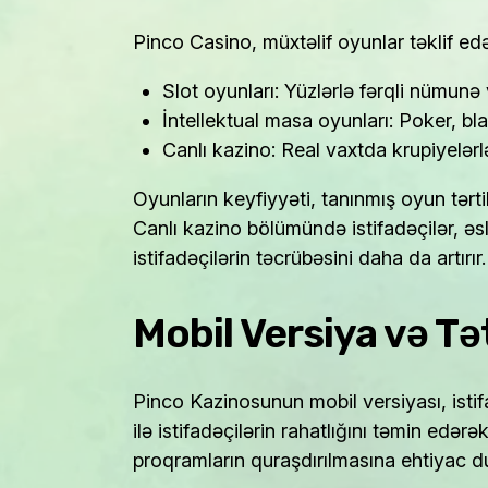
Pinco Casino, müxtəlif oyunlar təklif edə
Slot oyunları: Yüzlərlə fərqli nümunə 
İntellektual masa oyunları: Poker, bl
Canlı kazino: Real vaxtda krupiyelərl
Oyunların keyfiyyəti, tanınmış oyun tərti
Canlı kazino bölümündə istifadəçilər, əsl
istifadəçilərin təcrübəsini daha da artırır.
Mobil Versiya və Tə
Pinco Kazinosunun mobil versiyası, istif
ilə istifadəçilərin rahatlığını təmin ed
proqramların quraşdırılmasına ehtiyac du