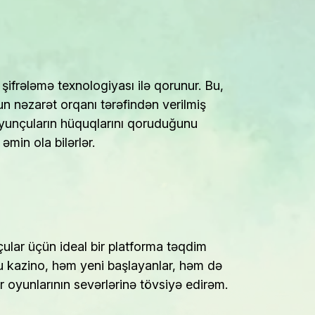
şifrələmə texnologiyası ilə qorunur. Bu,
n nəzarət orqanı tərəfindən verilmiş
 oyunçuların hüquqlarını qoruduğunu
əmin ola bilərlər.
lar üçün ideal bir platforma təqdim
, bu kazino, həm yeni başlayanlar, həm də
oyunlarının sevərlərinə tövsiyə edirəm.