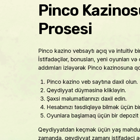
Pinco Kazinos
Prosesi
Pinco kazino vebsaytı açıq və intuitiv bi
İstifadəçilər, bonusları, yeni oyunları v
addımları izləyərək Pinco kazinosuna qoş
Pinco kazino veb saytına daxil olun.
Qeydiyyat düyməsinə klikləyin.
Şəxsi məlumatlarınızı daxil edin.
Hesabınızı təsdiqləyə bilmək üçün bi
Oyunlara başlamaq üçün bir depozit 
Qeydiyyatdan keçmək üçün yaş məhdudiyy
zamanda, qeydiyyat zamanı istifadəçi adlar