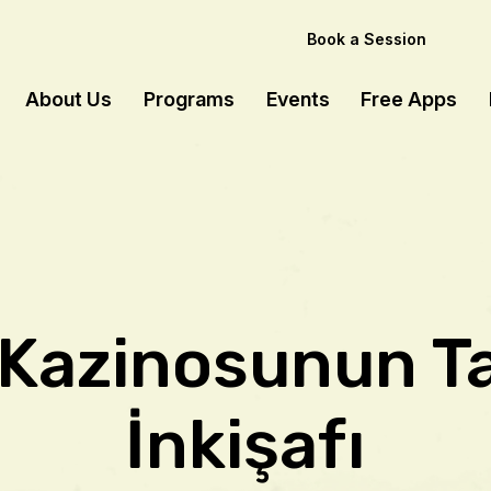
Book a Session
About Us
Programs
Events
Free Apps
UNCATEGORIZED
Kazinosunun Ta
İnkişafı