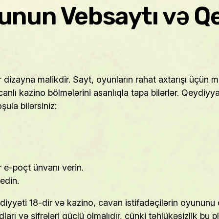
unun Vebsaytı və Q
r dizayna malikdir. Sayt, oyunların rahat axtarışı üçün m
ə canlı kazino bölmələrini asanlıqla tapa bilərlər. Qeydi
ula bilərsiniz:
r e-poçt ünvanı verin.
edin.
əti 18-dir və kazino, cavan istifadəçilərin oyununu c
ı və şifrələri güclü olmalıdır, çünki təhlükəsizlik bu pla