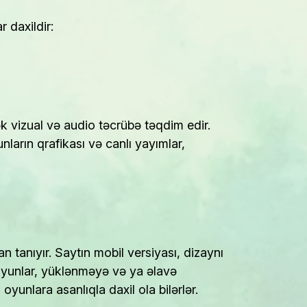
 daxildir:
ək vizual və audio təcrübə təqdim edir.
nların qrafikası və canlı yayımlar,
 tanıyır. Saytın mobil versiyası, dizaynı
 oyunlar, yüklənməyə və ya əlavə
unlara asanlıqla daxil ola bilərlər.