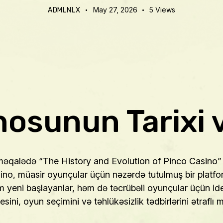
May 27, 2026
5
Views
ADMLNLX
osunun Tarixi v
alədə “The History and Evolution of Pinco Casino” ma
, müasir oyunçular üçün nəzərdə tutulmuş bir platforma
m yeni başlayanlar, həm də təcrübəli oyunçular üçün ide
esini, oyun seçimini və təhlükəsizlik tədbirlərini ətraflı