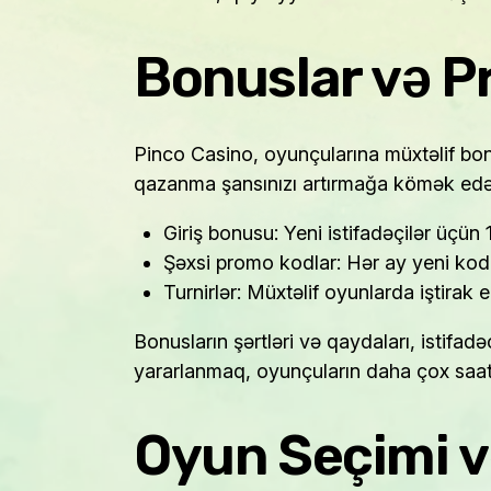
Bonuslar və P
Pinco Casino, oyunçularına müxtəlif bo
qazanma şansınızı artırmağa kömək edə b
Giriş bonusu: Yeni istifadəçilər üçü
Şəxsi promo kodlar: Hər ay yeni kodl
Turnirlər: Müxtəlif oyunlarda iştira
Bonusların şərtləri və qaydaları, istif
yararlanmaq, oyunçuların daha çox saa
Oyun Seçimi v