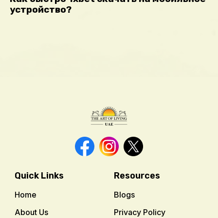
устройство?
Quick Links
Resources
Home
Blogs
About Us
Privacy Policy