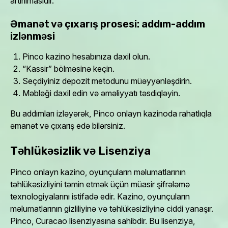
artırılmasıdır.
Əmanət və çıxarış prosesi: addım-addım
izlənməsi
Pinco kazino hesabınıza daxil olun.
“Kassir” bölməsinə keçin.
Seçdiyiniz depozit metodunu müəyyənləşdirin.
Məbləği daxil edin və əməliyyatı təsdiqləyin.
Bu addımları izləyərək, Pinco onlayn kazinoda rahatlıqla
əmanət və çıxarış edə bilərsiniz.
Təhlükəsizlik və Lisenziya
Pinco onlayn kazino, oyunçuların məlumatlarının
təhlükəsizliyini təmin etmək üçün müasir şifrələmə
texnologiyalarını istifadə edir. Kazino, oyunçuların
məlumatlarının gizliliyinə və təhlükəsizliyinə ciddi yanaşır.
Pinco, Curacao lisenziyasına sahibdir. Bu lisenziya,