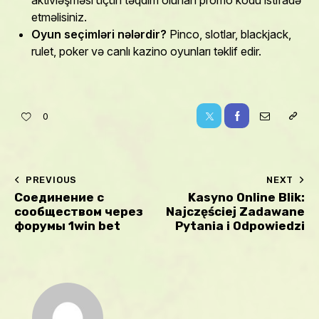
aktivləşməsi üçün təqdim olunan promo kodu istifadə
etməlisiniz.
Oyun seçimləri nələrdir?
Pinco, slotlar, blackjack,
rulet, poker və canlı kazino oyunları təklif edir.
0
PREVIOUS
NEXT
Соединение с
Kasyno Online Blik:
сообществом через
Najczęściej Zadawane
форумы 1win bet
Pytania i Odpowiedzi