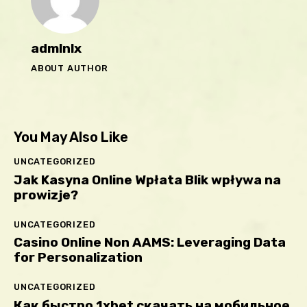
admlnlx
ABOUT AUTHOR
You May Also Like
UNCATEGORIZED
Jak Kasyna Online Wpłata Blik wpływa na
prowizje?
UNCATEGORIZED
Casino Online Non AAMS: Leveraging Data
for Personalization
UNCATEGORIZED
Как быстро 1xbet скачать на мобильное