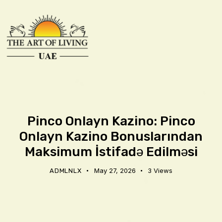
UNCATEGORIZED
Pinco Onlayn Kazino: Pinco
Onlayn Kazino Bonuslarından
Maksimum İstifadə Edilməsi
May 27, 2026
3
Views
ADMLNLX