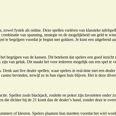
, zowel fysiek als online. Deze spellen variëren van klassieke tafelspe
de combinatie van spanning, strategie en de mogelijkheid om geld te wi
 spel te begrijpen voordat je begint met gokken. Je kunt een uitgebreid
het begrijpen van de kansen. Dit betekent dat spelers een goed inzicht
k zijn van geluk. Dit maakt het voor iedereen mogelijk om een spel te vi
an. Denk aan live dealer spellen, waar spelers in real-time met een deal
 casino bevinden, terwijl ze in hun eigen huis blijven. Het is deze diver
tractie. Spellen zoals blackjack, roulette en poker zijn favorieten onder
en die dichter bij de 21 komt dan de dealer’s hand, zonder deze te overs
p nummers of kleuren. Spelers plaatsen hun inzetten voordat het wiel wo