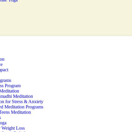
ion
ce
pact
ograms
ss Program
Meditation
amadhi Meditation
on for Stress & Anxiety
d Meditation Programs
Teens Meditation
s
Yoga
r Weight Loss