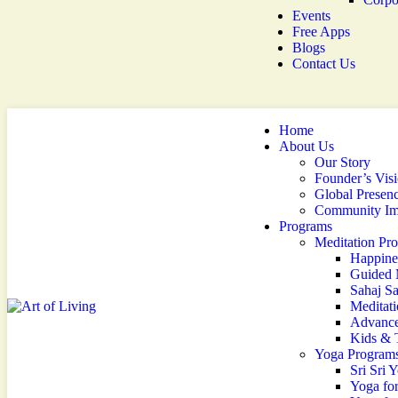
Events
Free Apps
Blogs
Contact Us
Home
About Us
Our Story
Founder’s Vis
Global Presen
Community Im
Programs
Meditation Pr
Happine
Guided 
Sahaj S
Meditati
Advance
Kids & 
Yoga Program
Sri Sri 
Yoga fo