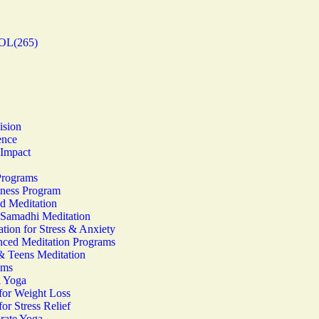
OL(265)
ision
ence
Impact
Programs
ness Program
d Meditation
 Samadhi Meditation
tion for Stress & Anxiety
ced Meditation Programs
& Teens Meditation
ams
i Yoga
for Weight Loss
or Stress Relief
rate Yoga