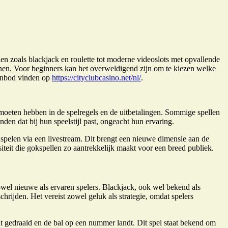
llen zoals blackjack en roulette tot moderne videoslots met opvallende
nnen. Voor beginners kan het overweldigend zijn om te kiezen welke
 aanbod vinden op
https://cityclubcasino.net/nl/
.
 moeten hebben in de spelregels en de uitbetalingen. Sommige spellen
nden dat bij hun speelstijl past, ongeacht hun ervaring.
er spelen via een livestream. Dit brengt een nieuwe dimensie aan de
siteit die gokspellen zo aantrekkelijk maakt voor een breed publiek.
 zowel nieuwe als ervaren spelers. Blackjack, ook wel bekend als
chrijden. Het vereist zowel geluk als strategie, omdat spelers
rdt gedraaid en de bal op een nummer landt. Dit spel staat bekend om