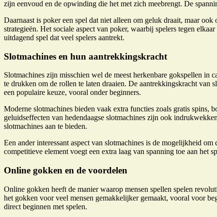
zijn eenvoud en de opwinding die het met zich meebrengt. De spanning 
Daarnaast is poker een spel dat niet alleen om geluk draait, maar ook
strategieën. Het sociale aspect van poker, waarbij spelers tegen elkaa
uitdagend spel dat veel spelers aantrekt.
Slotmachines en hun aantrekkingskracht
Slotmachines zijn misschien wel de meest herkenbare gokspellen in ca
te drukken om de rollen te laten draaien. De aantrekkingskracht van s
een populaire keuze, vooral onder beginners.
Moderne slotmachines bieden vaak extra functies zoals gratis spins,
geluidseffecten van hedendaagse slotmachines zijn ook indrukwekkend,
slotmachines aan te bieden.
Een ander interessant aspect van slotmachines is de mogelijkheid om d
competitieve element voegt een extra laag van spanning toe aan het s
Online gokken en de voordelen
Online gokken heeft de manier waarop mensen spellen spelen revolutio
het gokken voor veel mensen gemakkelijker gemaakt, vooral voor begin
direct beginnen met spelen.