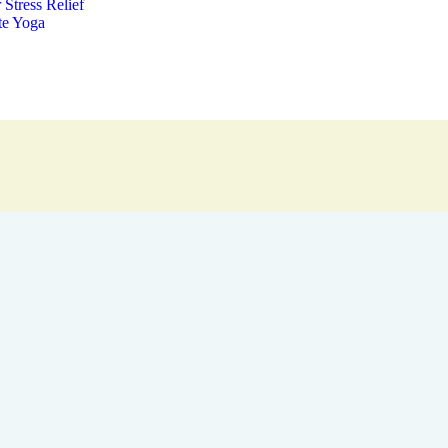
 Stress Relief
te Yoga