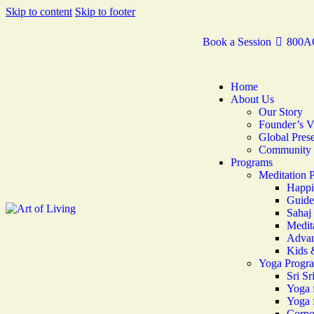
Skip to content
Skip to footer
Book a Session
800A
Home
About Us
Our Story
Founder’s V
Global Pres
Community 
Programs
Meditation 
Happi
Guide
Sahaj
Medita
Advan
Kids 
Yoga Progr
Sri Sr
Yoga 
Yoga f
Corpo