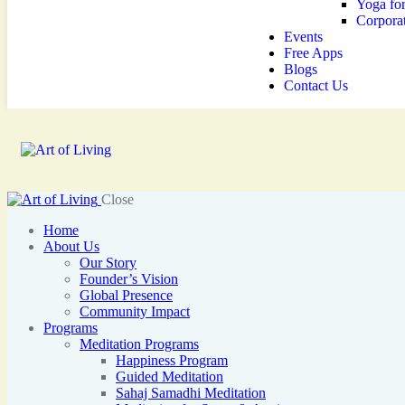
Yoga for
Corpora
Events
Free Apps
Blogs
Contact Us
Close
Home
About Us
Our Story
Founder’s Vision
Global Presence
Community Impact
Programs
Meditation Programs
Happiness Program
Guided Meditation
Sahaj Samadhi Meditation