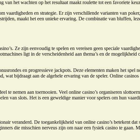
van het wachten op het resultaat maakt roulette tot een favoriete keuz
 om vaardigheden en strategie. Er zijn verschillende varianten van pok
r strijden, maakt het een unieke ervaring. De combinatie van bluffen, le
sino’s. Ze zijn eenvoudig te spelen en vereisen geen speciale vaardigh
lotmachines ligt in de verscheidenheid aan thema’s en de mogelijkheid o
 bonusrondes en progressieve jackpots. Deze elementen maken het spel 
 wat bijdraagt aan de algehele ervaring van de speler. Online casinos
eel te nemen aan toernooien. Veel online casino’s organiseren slottoern
pelen van slots. Het is een geweldige manier voor spelers om hun vaardi
nair veranderd. De toegankelijkheid van online casino’s betekent dat s
ners die misschien nerveus zijn om naar een fysiek casino te gaan. Me