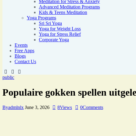
Meditation for Stress & Anxiety
Advanced Meditation Programs
Kids & Teens Meditation
Yoga Programs
Sri Sri Yoga
Yoga for Weight Loss
Yoga for Stress Relief
Corporate Yoga
Events
Free Apps
Blogs
Contact Us
public
Populaire gokken spellen uitgel
By
admlnlx
June 3, 2026
8
Views
0
Comments