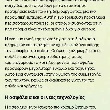
παιχνίδια που ταιριάζουν με το στυλ και τις
προτιμήσεις κάθε παίκτη, δημιουργώντας μια πιο
προσωπική εμπειρία. Αυτή η εξατομίκευση προσελκύει
περισσότερους παίκτες, οι οποίοι αισθάνονται ότι η
πλατφόρμα είναι σχεδιασμένη ειδικά για αυτούς.
Η ενσωμάτωσή της τεχνολογίας στη διαδικασία
πληρωμών και αναλήψεων έχει διευκολύνει επίσης
την εμπειρία του παίκτη. Οι άμεσες πληρωμές και οι
πολλές επιλογές χρηματοδότησης, όπως
κρυπτονομίσματα και ηλεκτρονικά πορτοφόλια,
προσφέρουν μεγαλύτερη ευκολία και ταχύτητα.
Αυτό έχει συντελέσει στην αύξηση της συμμετοχής
των παικτών, καθώς οι διαδικασίες γίνονται πιο
απλές και γρήγορες.
Η ασφάλεια και οι νέες τεχνολογίες
Η ασφάλεια είναι ίσως το πιο κρίσιμο ζήτημα που