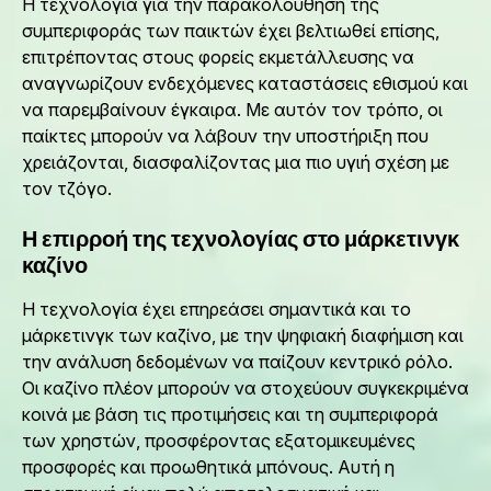
Η τεχνολογία για την παρακολούθηση της
συμπεριφοράς των παικτών έχει βελτιωθεί επίσης,
επιτρέποντας στους φορείς εκμετάλλευσης να
αναγνωρίζουν ενδεχόμενες καταστάσεις εθισμού και
να παρεμβαίνουν έγκαιρα. Με αυτόν τον τρόπο, οι
παίκτες μπορούν να λάβουν την υποστήριξη που
χρειάζονται, διασφαλίζοντας μια πιο υγιή σχέση με
τον τζόγο.
Η επιρροή της τεχνολογίας στο μάρκετινγκ
καζίνο
Η τεχνολογία έχει επηρεάσει σημαντικά και το
μάρκετινγκ των καζίνο, με την ψηφιακή διαφήμιση και
την ανάλυση δεδομένων να παίζουν κεντρικό ρόλο.
Οι καζίνο πλέον μπορούν να στοχεύουν συγκεκριμένα
κοινά με βάση τις προτιμήσεις και τη συμπεριφορά
των χρηστών, προσφέροντας εξατομικευμένες
προσφορές και προωθητικά μπόνους. Αυτή η