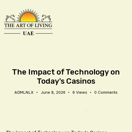
PUBLIC
The Impact of Technology on
Today's Casinos
June 8, 2026
6
Views
0
Comments
ADMLNLX