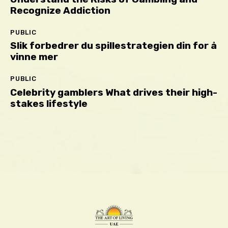
Recognize Addiction
PUBLIC
Slik forbedrer du spillestrategien din for å
vinne mer
PUBLIC
Celebrity gamblers What drives their high-
stakes lifestyle