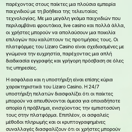
παρέχοντας στους παίκτες μια πλούσια εμπειρία
παιχνιδιού με τη βοήθεια της τελευταίας
τεχνολογίας. Με μια μεγάλη γκάμα παιχνιδιών που
περιλαμβάνει φρουτάκια, live casino και πολλά άλλα,
οι χρήστες μπορούν να απολαύσουν μια ποικιλία
επιλογών που καλύπτουν τις προτιμήσεις τους. Οι
πλατφόρμες του Lizaro Casino είναι σχεδιασμένες με
γνώμονα την ευχρηστία, παρέχοντας μια απλή
διαδικασία εγγραφής και γρήγορη πρόσβαση σε όλες
τις υπηρεσίες.
Η ασφάλεια και η υποστήριξη είναι επίσης κύρια
χαρακτηριστικά του Lizaro Casino. Η 24/7
υποστήριξη πελατών διασφαλίζει ότι οι παίκτες
μπορούν να απευθύνονται άμεσα για οποιαδήποτε
απορία ή πρόβλημα, ενισχύοντας την εμπιστοσύνη
τους στην πλατφόρμα. Επιπλέον, οι ασφαλείς
μέθοδοι πληρωμής και οι κρυπτογραφημένες
συναλλαγές διασφαλίζουν ότι οι χρήστες μπορούν